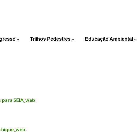
ortuguês
gresso
Trilhos Pedestres
Educação Ambiental
glish
s para SEIA_web
nchique_web